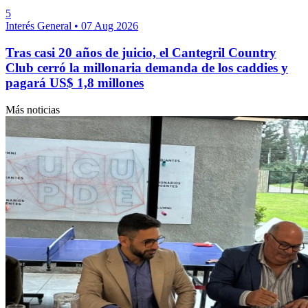
5
Interés General
•
07 Aug 2026
Tras casi 20 años de juicio, el Cantegril Country
Club cerró la millonaria demanda de los caddies y
pagará US$ 1,8 millones
Más noticias