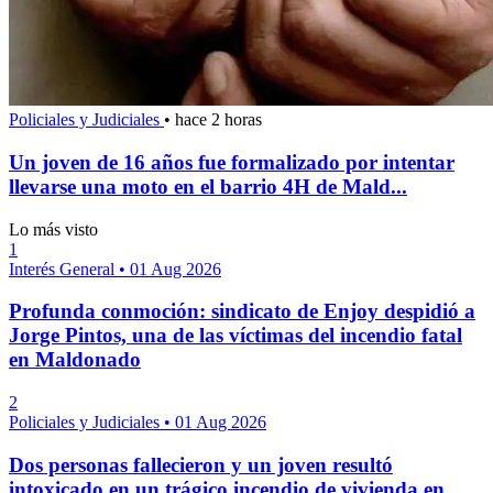
Policiales y Judiciales
•
hace 2 horas
Un joven de 16 años fue formalizado por intentar
llevarse una moto en el barrio 4H de Mald...
Lo más visto
1
Interés General
•
01 Aug 2026
Profunda conmoción: sindicato de Enjoy despidió a
Jorge Pintos, una de las víctimas del incendio fatal
en Maldonado
2
Policiales y Judiciales
•
01 Aug 2026
Dos personas fallecieron y un joven resultó
intoxicado en un trágico incendio de vivienda en