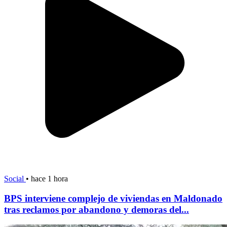
Social
•
hace 1 hora
BPS interviene complejo de viviendas en Maldonado
tras reclamos por abandono y demoras del...