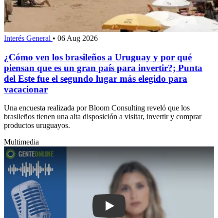
Interés General
•
06 Aug 2026
¿Cómo ven los brasileños a Uruguay y por qué
piensan que es un gran país para invertir?; Punta
del Este fue el segundo lugar más elegido para
vacacionar
Una encuesta realizada por Bloom Consulting reveló que los
brasileños tienen una alta disposición a visitar, invertir y comprar
productos uruguayos.
Multimedia
Play: Nueva directora ejecutiva de Bu