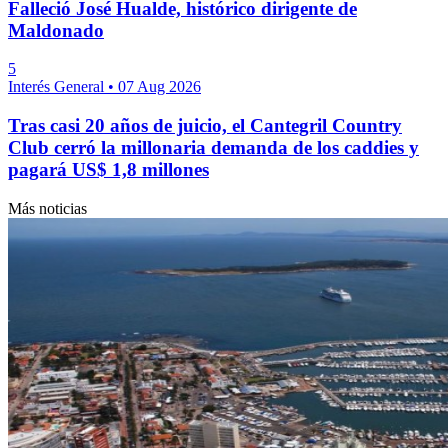
Falleció José Hualde, histórico dirigente de
Maldonado
5
Interés General
•
07 Aug 2026
Tras casi 20 años de juicio, el Cantegril Country
Club cerró la millonaria demanda de los caddies y
pagará US$ 1,8 millones
Más noticias