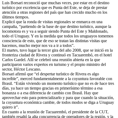
Luis Borsari reconoció que muchas veces, por estar en el destino
turístico por excelencia que es Punta del Este, se deja de prestar
atención a otras regiones del país que han crecido mucho en los
últimos tiempos.
Explicó que la ronda de visitas regionales se enmarca en una
campaña, “partiendo de la base de que destino turístico, aunque la
locomotora es y va a seguir siendo Punta del Este y Maldonado,
todo el Uruguay. Y en la medida que todos los uruguayos tomemos
consciencia de esto, que de eso se tratan las distintas visitas que
hacemos, mucho mejor nos va a ir a todos”.
El martes, tuvo lugar la tercer gira del año 2008, que se inició en la
fronteriza ciudad de Rivera y continuó en Tacuarembó, en el hotel
Carlos Gardel. Allí se celebró una reunión abierta en la que
participaron varios expertos en turismo y el propio ministro del
sector, Héctor Lescano.
Borsari afirmó que “el despertar turístico de Rivera es algo
increíble”, merced fundamentalmente a la coyuntura favorable con
Brasil. “Están viviendo un momento turístico que no es de hace tres
días, ya hace un tiempo gracias en primerísimo término a esa
bonanza o a esa diferencia de cambio con Brasil. Hay que
aprovechar esto para potencializarlo y para que cuando la situación,
la coyuntura económica cambie, de todos modos se diga a Uruguay
quiero ir”.
En cuanto a la reunión de Tacuarembó, el presidente de la CUT,
también resaltó la alta concurrencia de operadores de la región, y la