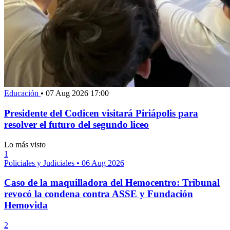
Educación
•
07 Aug 2026 17:00
Presidente del Codicen visitará Piriápolis para
resolver el futuro del segundo liceo
Lo más visto
1
Policiales y Judiciales
•
06 Aug 2026
Caso de la maquilladora del Hemocentro: Tribunal
revocó la condena contra ASSE y Fundación
Hemovida
2