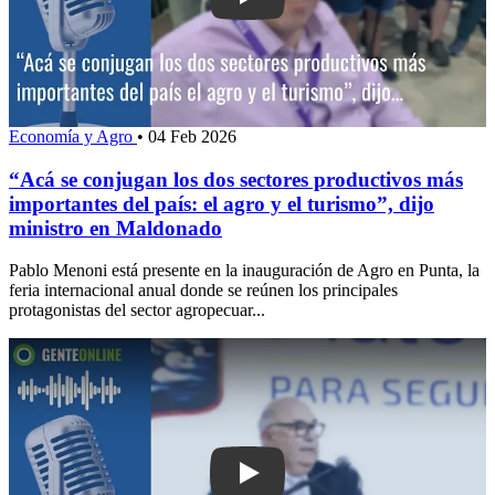
Play: “Acá se conjugan los dos sector
Economía y Agro
•
04 Feb 2026
“Acá se conjugan los dos sectores productivos más
importantes del país: el agro y el turismo”, dijo
ministro en Maldonado
Pablo Menoni está presente en la inauguración de Agro en Punta, la
feria internacional anual donde se reúnen los principales
protagonistas del sector agropecuar...
Play: Intendente Abella consultará mot