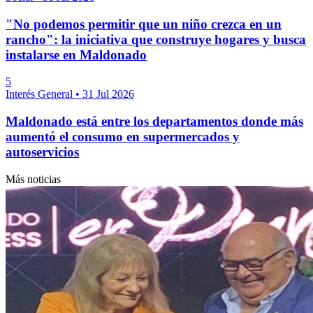
"No podemos permitir que un niño crezca en un
rancho": la iniciativa que construye hogares y busca
instalarse en Maldonado
5
Interés General
•
31 Jul 2026
Maldonado está entre los departamentos donde más
aumentó el consumo en supermercados y
autoservicios
Más noticias