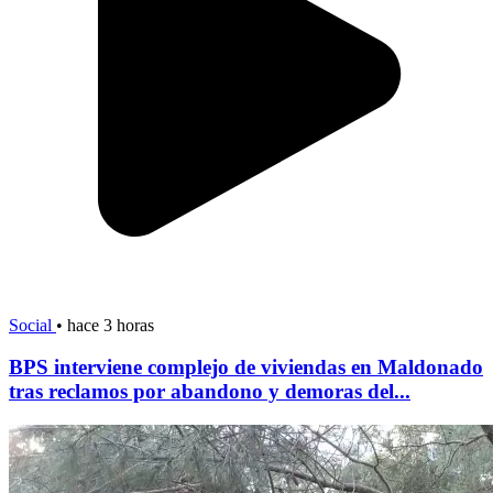
Social
•
hace 3 horas
BPS interviene complejo de viviendas en Maldonado
tras reclamos por abandono y demoras del...