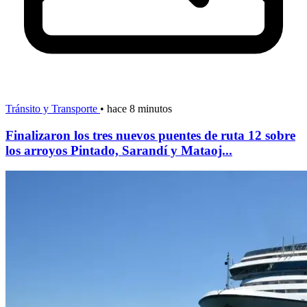
Tránsito y Transporte
•
hace 8 minutos
Finalizaron los tres nuevos puentes de ruta 12 sobre
los arroyos Pintado, Sarandí y Mataoj...