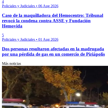
4
Policiales y Judiciales
•
06 Aug 2026
Caso de la maquilladora del Hemocentro: Tribunal
revocó la condena contra ASSE y Fundación
Hemovida
5
Policiales y Judiciales
•
01 Aug 2026
Dos personas resultaron afectadas en la madrugada
por una pérdida de gas en un comercio de Piriápolis
Más noticias