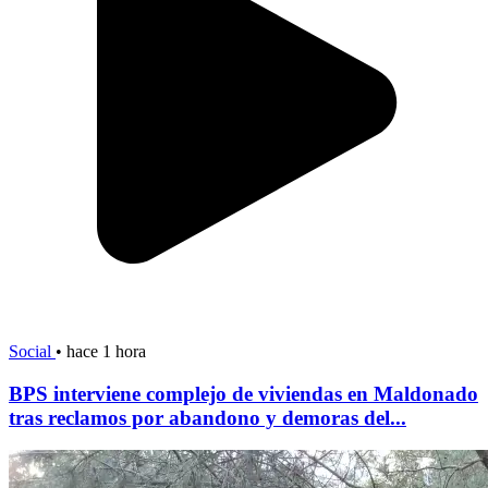
Social
•
hace 1 hora
BPS interviene complejo de viviendas en Maldonado
tras reclamos por abandono y demoras del...