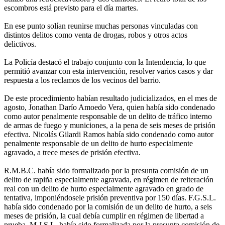
escombros está previsto para el día martes.
En ese punto solían reunirse muchas personas vinculadas con
distintos delitos como venta de drogas, robos y otros actos
delictivos.
La Policía destacó el trabajo conjunto con la Intendencia, lo que
permitió avanzar con esta intervención, resolver varios casos y dar
respuesta a los reclamos de los vecinos del barrio.
De este procedimiento habían resultado judicializados, en el mes de
agosto, Jonathan Darío Amoedo Vera, quien había sido condenado
como autor penalmente responsable de un delito de tráfico interno
de armas de fuego y municiones, a la pena de seis meses de prisión
efectiva. Nicolás Gilardi Ramos había sido condenado como autor
penalmente responsable de un delito de hurto especialmente
agravado, a trece meses de prisión efectiva.
R.M.B.C. había sido formalizado por la presunta comisión de un
delito de rapiña especialmente agravada, en régimen de reiteración
real con un delito de hurto especialmente agravado en grado de
tentativa, imponiéndosele prisión preventiva por 150 días. F.G.S.L.
había sido condenado por la comisión de un delito de hurto, a seis
meses de prisión, la cual debía cumplir en régimen de libertad a
prueba. M.J.S.L. había sido formalizada por la presunta comisión de