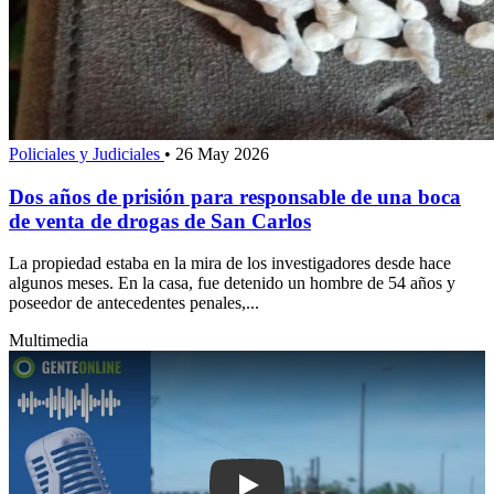
Policiales y Judiciales
•
26 May 2026
Dos años de prisión para responsable de una boca
de venta de drogas de San Carlos
La propiedad estaba en la mira de los investigadores desde hace
algunos meses. En la casa, fue detenido un hombre de 54 años y
poseedor de antecedentes penales,...
Multimedia
Pla