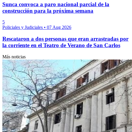
Sunca convoca a paro nacional parcial de la
construcción para la próxima semana
5
Policiales y Judiciales
•
07 Aug 2026
Rescataron a dos personas que eran arrastradas por
la corriente en el Teatro de Verano de San Carlos
Más noticias