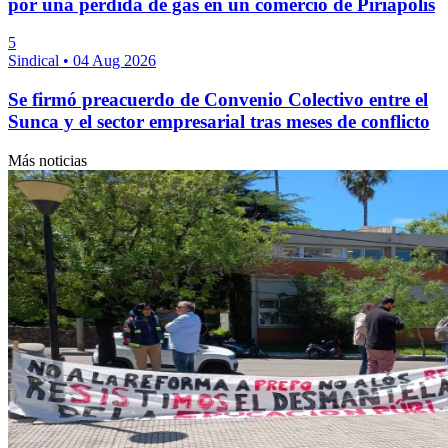
por una pérdida de gas en un comercio de Piriápolis
5
Sindical
•
04 Aug 2026
Se firmó preacuerdo de Convenio Colectivo entre el
Sunca y el sector empresarial tras meses de conflicto
Más noticias