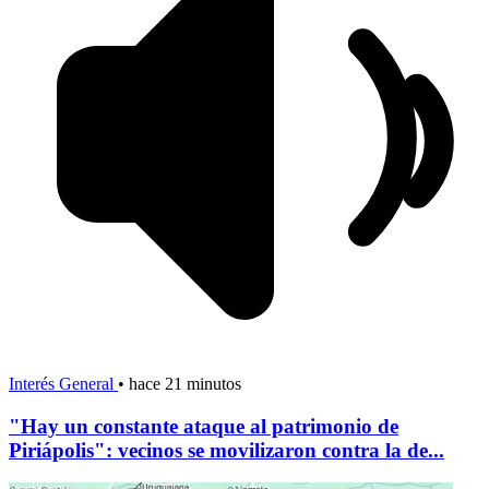
Interés General
•
hace 21 minutos
"Hay un constante ataque al patrimonio de
Piriápolis": vecinos se movilizaron contra la de...