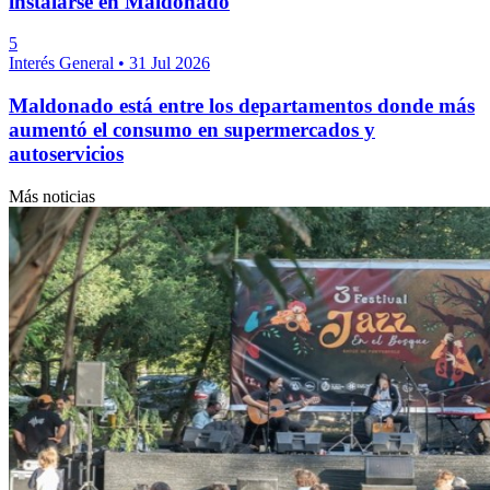
instalarse en Maldonado
5
Interés General
•
31 Jul 2026
Maldonado está entre los departamentos donde más
aumentó el consumo en supermercados y
autoservicios
Más noticias