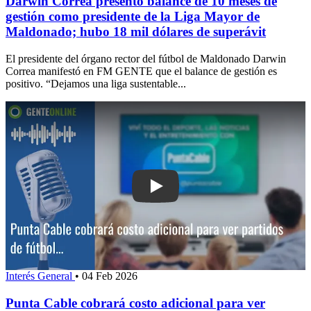
Darwin Correa presentó balance de 10 meses de
gestión como presidente de la Liga Mayor de
Maldonado; hubo 18 mil dólares de superávit
El presidente del órgano rector del fútbol de Maldonado Darwin
Correa manifestó en FM GENTE que el balance de gestión es
positivo. “Dejamos una liga sustentable...
Play: Punta Cable cobrará costo adicio
Interés General
•
04 Feb 2026
Punta Cable cobrará costo adicional para ver