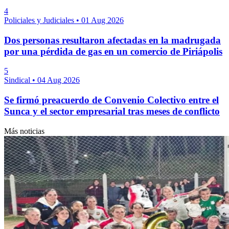
4
Policiales y Judiciales
•
01 Aug 2026
Dos personas resultaron afectadas en la madrugada
por una pérdida de gas en un comercio de Piriápolis
5
Sindical
•
04 Aug 2026
Se firmó preacuerdo de Convenio Colectivo entre el
Sunca y el sector empresarial tras meses de conflicto
Más noticias