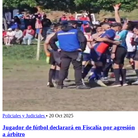
Policiales y Judiciales
•
20 Oct 2025
Jugador de fútbol declarará en Fiscalía por agresión
a árbitro