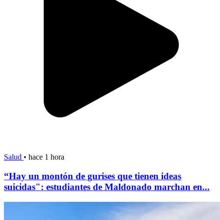
Salud
•
hace 1 hora
“Hay un montón de gurises que tienen ideas
suicidas": estudiantes de Maldonado marchan en...