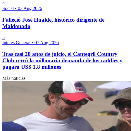
4
Social
•
03 Aug 2026
Falleció José Hualde, histórico dirigente de
Maldonado
5
Interés General
•
07 Aug 2026
Tras casi 20 años de juicio, el Cantegril Country
Club cerró la millonaria demanda de los caddies y
pagará US$ 1,8 millones
Más noticias