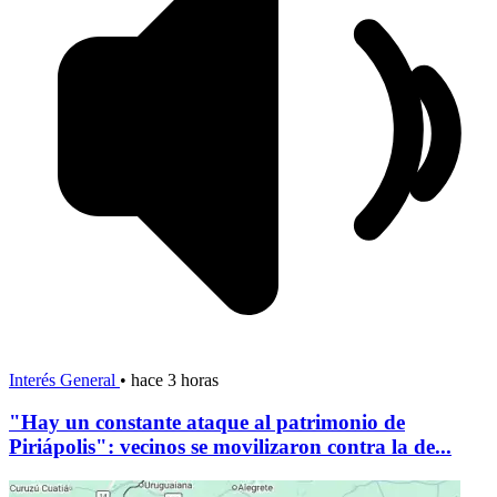
Interés General
•
hace 3 horas
"Hay un constante ataque al patrimonio de
Piriápolis": vecinos se movilizaron contra la de...