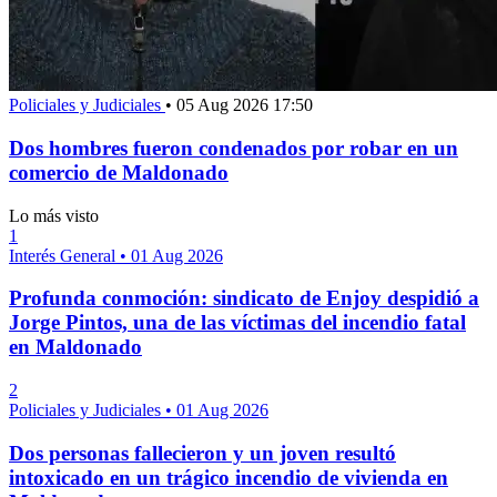
Policiales y Judiciales
•
05 Aug 2026 17:50
Dos hombres fueron condenados por robar en un
comercio de Maldonado
Lo más visto
1
Interés General
•
01 Aug 2026
Profunda conmoción: sindicato de Enjoy despidió a
Jorge Pintos, una de las víctimas del incendio fatal
en Maldonado
2
Policiales y Judiciales
•
01 Aug 2026
Dos personas fallecieron y un joven resultó
intoxicado en un trágico incendio de vivienda en