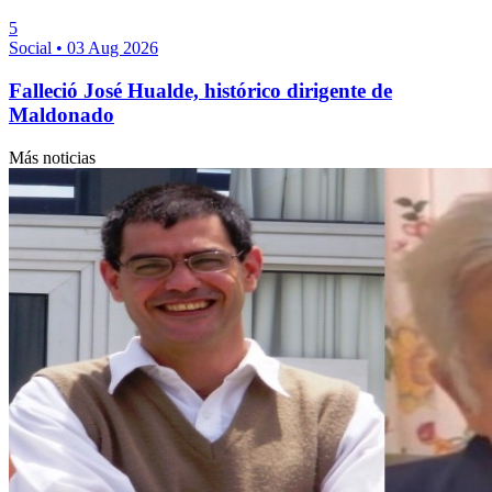
5
Social
•
03 Aug 2026
Falleció José Hualde, histórico dirigente de
Maldonado
Más noticias