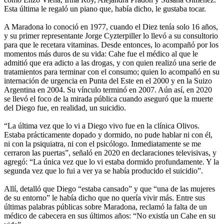
Esta última le regaló un piano que, había dicho, le gustaba tocar.
A Maradona lo conoció en 1977, cuando el Diez tenía solo 16 años,
y su primer representante Jorge Cyzterpiller lo llevó a su consultorio
para que le recetara vitaminas. Desde entonces, lo acompañó por los
momentos más duros de su vida: Cahe fue el médico al que le
admitió que era adicto a las drogas, y con quien realizó una serie de
tratamientos para terminar con el consumo; quien lo acompañó en su
internación de urgencia en Punta del Este en el 2000 y en la Suizo
Argentina en 2004. Su vínculo terminó en 2007. Aún así, en 2020
se llevó el foco de la mirada pública cuando aseguró que la muerte
del Diego fue, en realidad, un suicidio.
“La última vez que lo vi a Diego vivo fue en la clínica Olivos.
Estaba prácticamente dopado y dormido, no pude hablar ni con él,
ni con la psiquiatra, ni con el psicólogo. Inmediatamente se me
cerraron las puertas”, señaló en 2020 en declaraciones televisivas, y
agregó: “La única vez que lo vi estaba dormido profundamente. Y la
segunda vez que lo fui a ver ya se había producido el suicidio”.
Allí, detalló que Diego “estaba cansado” y que “una de las mujeres
de su entorno” le había dicho que no quería vivir más. Entre sus
últimas palabras públicas sobre Maradona, reclamó la falta de un
médico de cabecera en sus últimos años: “No existía un Cahe en su