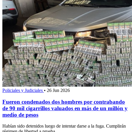
Policiales y Judiciales
•
26 Jun 2026
Fueron condenados dos hombres por contrabando
de 90 mil cigarrillos valuados en más de un millón y
medio de pesos
Habían sido detenidos luego de intentar darse a la fuga. Cumplirán
régimen de libertad a prueba.