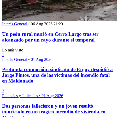
Interés General
•
06 Aug 2026 21:29
Un peón rural murió en Cerro Largo tras ser
alcanzado por un rayo durante el temporal
Lo más visto
1
Interés General
•
01 Aug 2026
Profunda conmoción: sindicato de Enjoy despidió a
Jorge Pintos, una de las víctimas del incendio fatal
en Maldonado
2
Policiales y Judiciales
•
01 Aug 2026
Dos personas fallecieron y un joven resultó
intoxicado en un trágico incendio de vivienda en