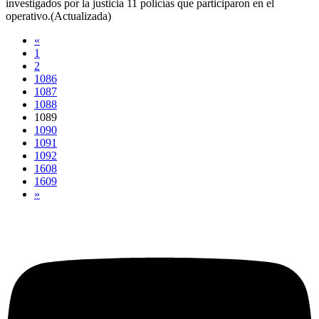
investigados por la justicia 11 policías que participaron en el
operativo.(Actualizada)
«
1
2
1086
1087
1088
1089
1090
1091
1092
1608
1609
»