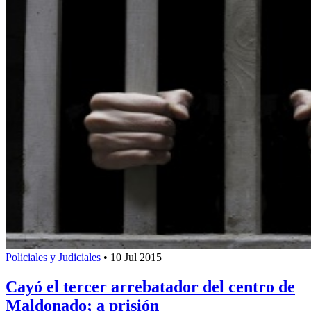
Policiales y Judiciales
•
10 Jul 2015
Cayó el tercer arrebatador del centro de
Maldonado; a prisión