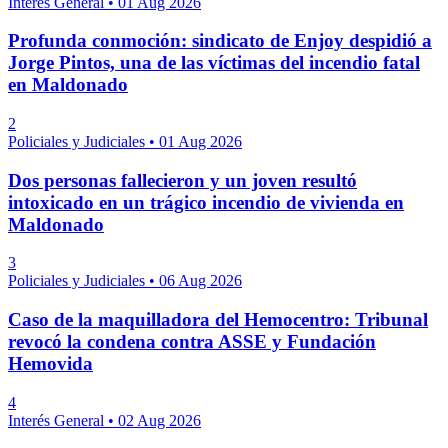
Interés General
•
01 Aug 2026
Profunda conmoción: sindicato de Enjoy despidió a
Jorge Pintos, una de las víctimas del incendio fatal
en Maldonado
2
Policiales y Judiciales
•
01 Aug 2026
Dos personas fallecieron y un joven resultó
intoxicado en un trágico incendio de vivienda en
Maldonado
3
Policiales y Judiciales
•
06 Aug 2026
Caso de la maquilladora del Hemocentro: Tribunal
revocó la condena contra ASSE y Fundación
Hemovida
4
Interés General
•
02 Aug 2026