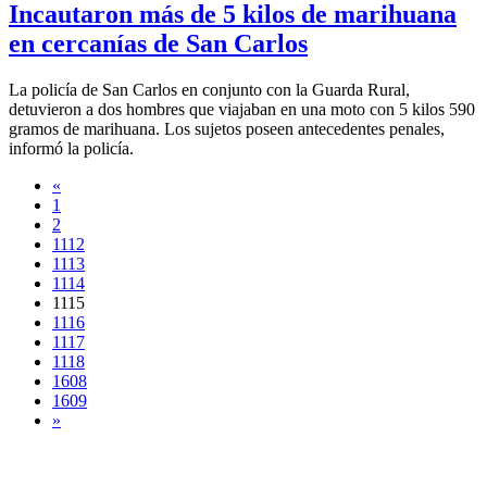
Incautaron más de 5 kilos de marihuana
en cercanías de San Carlos
La policía de San Carlos en conjunto con la Guarda Rural,
detuvieron a dos hombres que viajaban en una moto con 5 kilos 590
gramos de marihuana. Los sujetos poseen antecedentes penales,
informó la policía.
«
1
2
1112
1113
1114
1115
1116
1117
1118
1608
1609
»