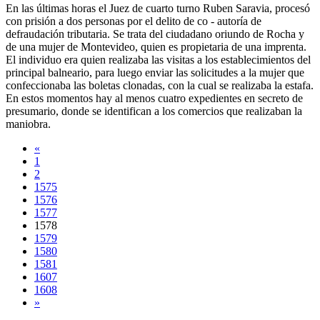
En las últimas horas el Juez de cuarto turno Ruben Saravia, procesó
con prisión a dos personas por el delito de co - autoría de
defraudación tributaria. Se trata del ciudadano oriundo de Rocha y
de una mujer de Montevideo, quien es propietaria de una imprenta.
El individuo era quien realizaba las visitas a los establecimientos del
principal balneario, para luego enviar las solicitudes a la mujer que
confeccionaba las boletas clonadas, con la cual se realizaba la estafa.
En estos momentos hay al menos cuatro expedientes en secreto de
presumario, donde se identifican a los comercios que realizaban la
maniobra.
«
1
2
1575
1576
1577
1578
1579
1580
1581
1607
1608
»