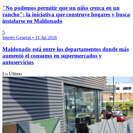
"No podemos permitir que un niño crezca en un
rancho": la iniciativa que construye hogares y busca
instalarse en Maldonado
5
Interés General
•
31 Jul 2026
Maldonado está entre los departamentos donde más
aumentó el consumo en supermercados y
autoservicios
Lo Último