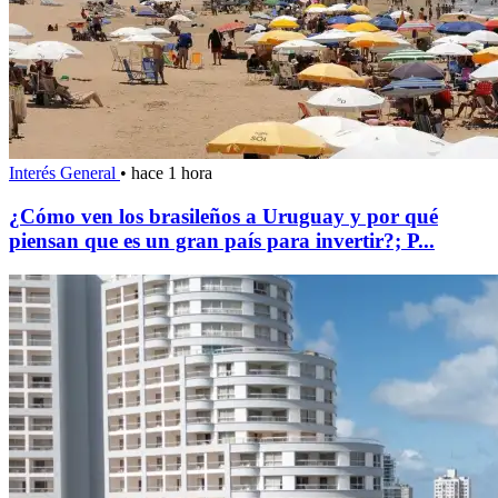
Interés General
•
hace 1 hora
¿Cómo ven los brasileños a Uruguay y por qué
piensan que es un gran país para invertir?; P...