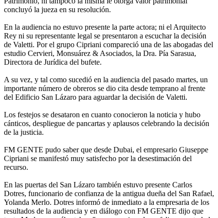
Patrimonio, ni tampoco la misma le otorga valor patrimonial"
concluyó la jueza en su resolución.
En la audiencia no estuvo presente la parte actora; ni el Arquitecto
Rey ni su representante legal se presentaron a escuchar la decisión
de Valetti. Por el grupo Cipriani compareció una de las abogadas del
estudio Cervieri, Monsuárez & Asociados, la Dra. Pía Sarasua,
Directora de Jurídica del bufete.
A su vez, y tal como sucedió en la audiencia del pasado martes, un
importante número de obreros se dio cita desde temprano al frente
del Edificio San Lázaro para aguardar la decisión de Valetti.
Los festejos se desataron en cuanto conocieron la noticia y hubo
cánticos, despliegue de pancartas y aplausos celebrando la decisión
de la justicia.
FM GENTE pudo saber que desde Dubai, el empresario Giuseppe
Cipriani se manifestó muy satisfecho por la desestimación del
recurso.
En las puertas del San Lázaro también estuvo presente Carlos
Dotres, funcionario de confianza de la antigua dueña del San Rafael,
Yolanda Merlo. Dotres informó de inmediato a la empresaria de los
resultados de la audiencia y en diálogo con FM GENTE dijo que