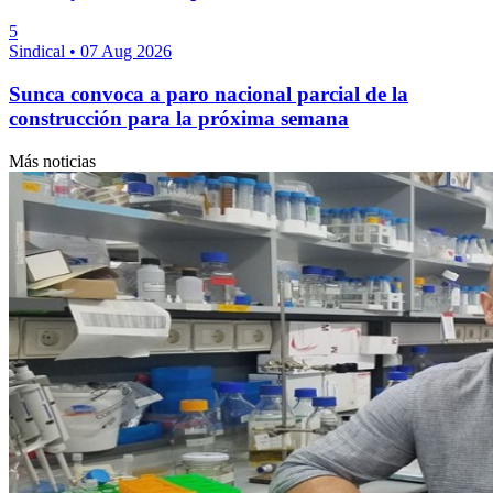
5
Sindical
•
07 Aug 2026
Sunca convoca a paro nacional parcial de la
construcción para la próxima semana
Más noticias