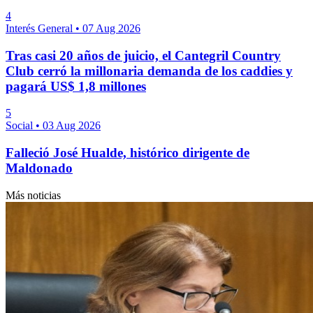
4
Interés General
•
07 Aug 2026
Tras casi 20 años de juicio, el Cantegril Country
Club cerró la millonaria demanda de los caddies y
pagará US$ 1,8 millones
5
Social
•
03 Aug 2026
Falleció José Hualde, histórico dirigente de
Maldonado
Más noticias