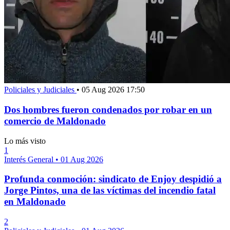
Policiales y Judiciales
•
05 Aug 2026 17:50
Dos hombres fueron condenados por robar en un
comercio de Maldonado
Lo más visto
1
Interés General
•
01 Aug 2026
Profunda conmoción: sindicato de Enjoy despidió a
Jorge Pintos, una de las víctimas del incendio fatal
en Maldonado
2