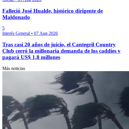
Falleció José Hualde, histórico dirigente de
Maldonado
5
Interés General
•
07 Aug 2026
Tras casi 20 años de juicio, el Cantegril Country
Club cerró la millonaria demanda de los caddies y
pagará US$ 1,8 millones
Más noticias