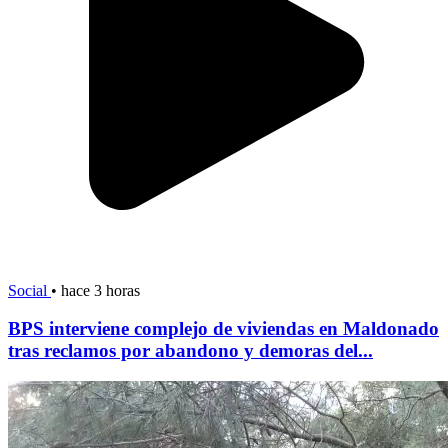
Social
•
hace 3 horas
BPS interviene complejo de viviendas en Maldonado
tras reclamos por abandono y demoras del...