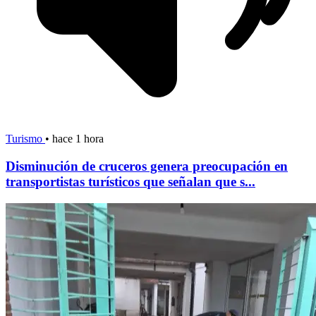
Turismo
•
hace 1 hora
Disminución de cruceros genera preocupación en
transportistas turísticos que señalan que s...