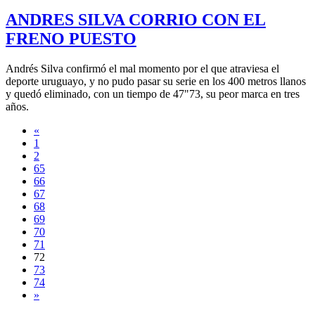
ANDRES SILVA CORRIO CON EL
FRENO PUESTO
Andrés Silva confirmó el mal momento por el que atraviesa el
deporte uruguayo, y no pudo pasar su serie en los 400 metros llanos
y quedó eliminado, con un tiempo de 47"73, su peor marca en tres
años.
«
1
2
65
66
67
68
69
70
71
72
73
74
»