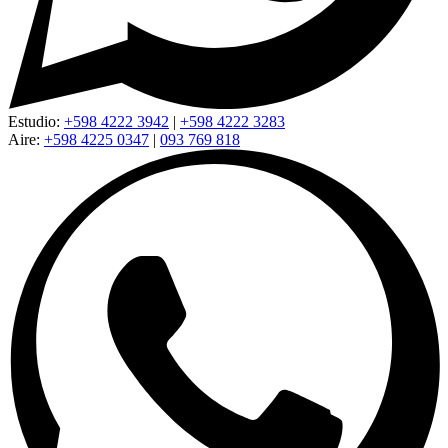
Estudio:
+598 4222 3942
|
+598 4222 3283
Aire:
+598 4225 0347
|
093 769 818