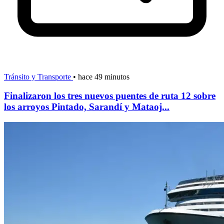
Tránsito y Transporte
•
hace 49 minutos
Finalizaron los tres nuevos puentes de ruta 12 sobre
los arroyos Pintado, Sarandí y Mataoj...