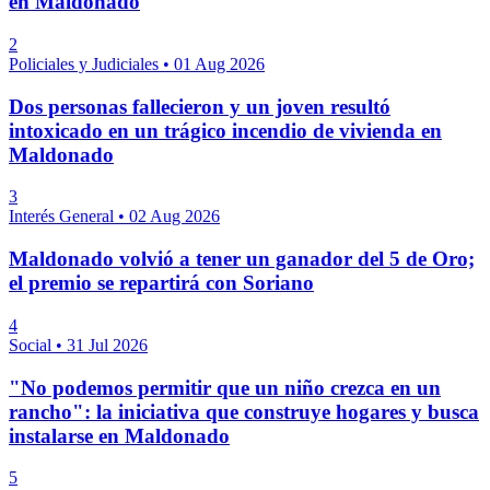
en Maldonado
2
Policiales y Judiciales
•
01 Aug 2026
Dos personas fallecieron y un joven resultó
intoxicado en un trágico incendio de vivienda en
Maldonado
3
Interés General
•
02 Aug 2026
Maldonado volvió a tener un ganador del 5 de Oro;
el premio se repartirá con Soriano
4
Social
•
31 Jul 2026
"No podemos permitir que un niño crezca en un
rancho": la iniciativa que construye hogares y busca
instalarse en Maldonado
5