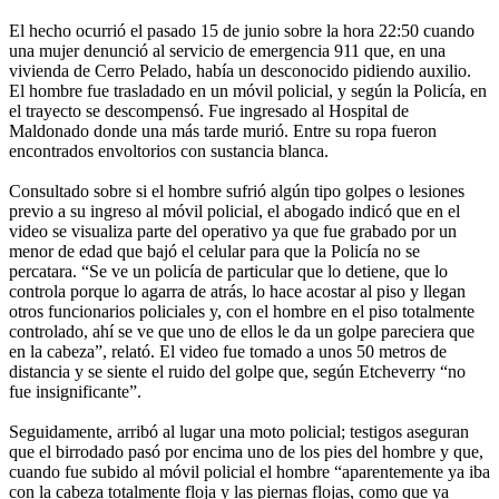
El hecho ocurrió el pasado 15 de junio sobre la hora 22:50 cuando
una mujer denunció al servicio de emergencia 911 que, en una
vivienda de Cerro Pelado, había un desconocido pidiendo auxilio.
El hombre fue trasladado en un móvil policial, y según la Policía, en
el trayecto se descompensó. Fue ingresado al Hospital de
Maldonado donde una más tarde murió. Entre su ropa fueron
encontrados envoltorios con sustancia blanca.
Consultado sobre si el hombre sufrió algún tipo golpes o lesiones
previo a su ingreso al móvil policial, el abogado indicó que en el
video se visualiza parte del operativo ya que fue grabado por un
menor de edad que bajó el celular para que la Policía no se
percatara. “Se ve un policía de particular que lo detiene, que lo
controla porque lo agarra de atrás, lo hace acostar al piso y llegan
otros funcionarios policiales y, con el hombre en el piso totalmente
controlado, ahí se ve que uno de ellos le da un golpe pareciera que
en la cabeza”, relató. El video fue tomado a unos 50 metros de
distancia y se siente el ruido del golpe que, según Etcheverry “no
fue insignificante”.
Seguidamente, arribó al lugar una moto policial; testigos aseguran
que el birrodado pasó por encima uno de los pies del hombre y que,
cuando fue subido al móvil policial el hombre “aparentemente ya iba
con la cabeza totalmente floja y las piernas flojas, como que ya