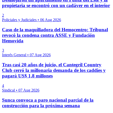
propietaria se encontró con un cadáver en el interior
2
Policiales y Judiciales
•
06 Aug 2026
Caso de la maquilladora del Hemocentro: Tribunal
revocó la condena contra ASSE y Fundación
Hemovida
3
Interés General
•
07 Aug 2026
Tras casi 20 años de juicio, el Cantegril Country
Club cerró la millonaria demanda de los caddies y
pagará US$ 1,8 millones
4
Sindical
•
07 Aug 2026
Sunca convoca a paro nacional parcial de la
construcción para la próxima semana