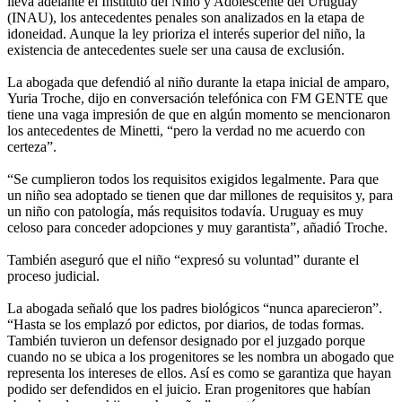
lleva adelante el Instituto del Niño y Adolescente del Uruguay
(INAU), los antecedentes penales son analizados en la etapa de
idoneidad. Aunque la ley prioriza el interés superior del niño, la
existencia de antecedentes suele ser una causa de exclusión.
La abogada que defendió al niño durante la etapa inicial de amparo,
Yuria Troche, dijo en conversación telefónica con FM GENTE que
tiene una vaga impresión de que en algún momento se mencionaron
los antecedentes de Minetti, “pero la verdad no me acuerdo con
certeza”.
“Se cumplieron todos los requisitos exigidos legalmente. Para que
un niño sea adoptado se tienen que dar millones de requisitos y, para
un niño con patología, más requisitos todavía. Uruguay es muy
celoso para conceder adopciones y muy garantista”, añadió Troche.
También aseguró que el niño “expresó su voluntad” durante el
proceso judicial.
La abogada señaló que los padres biológicos “nunca aparecieron”.
“Hasta se los emplazó por edictos, por diarios, de todas formas.
También tuvieron un defensor designado por el juzgado porque
cuando no se ubica a los progenitores se les nombra un abogado que
representa los intereses de ellos. Así es como se garantiza que hayan
podido ser defendidos en el juicio. Eran progenitores que habían