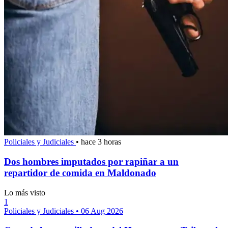
Policiales y Judiciales
•
hace 3 horas
Dos hombres imputados por rapiñar a un
repartidor de comida en Maldonado
Lo más visto
1
Policiales y Judiciales
•
06 Aug 2026