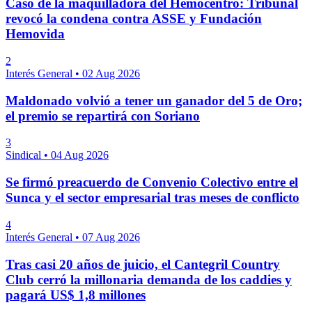
Caso de la maquilladora del Hemocentro: Tribunal
revocó la condena contra ASSE y Fundación
Hemovida
2
Interés General
•
02 Aug 2026
Maldonado volvió a tener un ganador del 5 de Oro;
el premio se repartirá con Soriano
3
Sindical
•
04 Aug 2026
Se firmó preacuerdo de Convenio Colectivo entre el
Sunca y el sector empresarial tras meses de conflicto
4
Interés General
•
07 Aug 2026
Tras casi 20 años de juicio, el Cantegril Country
Club cerró la millonaria demanda de los caddies y
pagará US$ 1,8 millones