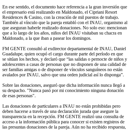
En ese sentido, el documento hace referencia a la gran inversión que
el empresario está realizando en Maldonado, el Cipriani Resort
Residences & Casino, con la creación de mil puestos de trabajo.
También al vínculo que la pareja entabló con el INAU, organismo al
que aseguran haberle realizado donaciones. No solo eso: mencionan
que a lo largo de los años, niños del INAU visitaban su chacra en
Maldonado, a la que iban a pasear los domingos.
FM GENTE consultó al exdirector departamental de INAU, Daniel
Guadalupe, quien ocupó el cargo durante parte del período en que
se sitúan los hechos, y declaró que “las salidas o pernocte de niños y
adolescentes a casas de personas que no disponen de una calidad de
ser familias amigas o de disponer de vínculos sanguíneos no están
avalados por INAU, salvo que una orden judicial así lo disponga”.
Sobre las donaciones, aseguró que dicha información nunca llegó a
su despacho. "Nunca pasó por mi conocimiento ninguna donación
de esas personas".
Las donaciones de particulares a INAU no están prohibidas pero
deben hacerse a través de una declaración jurada que asegure la
transparencia en la recepción. FM GENTE realizó una consulta de
acceso a la información pública para conocer si existen registros de
las presuntas donaciones de la pareja. Aún no ha recibido respuesta,