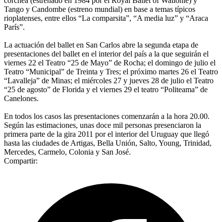
corchea (estrenado en 1984 por el Royal Ballet of Wallonie) y
Tango y Candombe (estreno mundial) en base a temas típicos
rioplatenses, entre ellos “La comparsita”, “A media luz” y “Araca
París”.
La actuación del ballet en San Carlos abre la segunda etapa de
presentaciones del ballet en el interior del país a la que seguirán el
viernes 22 el Teatro “25 de Mayo” de Rocha; el domingo de julio el
Teatro “Municipal” de Treinta y Tres; el próximo martes 26 el Teatro
“Lavalleja” de Minas; el miércoles 27 y jueves 28 de julio el Teatro
“25 de agosto” de Florida y el viernes 29 el teatro “Politeama” de
Canelones.
En todos los casos las presentaciones comenzarán a la hora 20.00.
Según las estimaciones, unas doce mil personas presenciaron la
primera parte de la gira 2011 por el interior del Uruguay que llegó
hasta las ciudades de Artigas, Bella Unión, Salto, Young, Trinidad,
Mercedes, Carmelo, Colonia y San José.
Compartir: