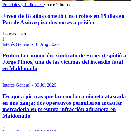
Policiales y Judiciales
•
hace 2 horas
Joven de 18 años cometió cinco robos en 15 días en
Pan de Azúcar; irá dos meses a prisión
Lo más visto
1
Interés General
•
01 Aug 2026
Profunda conmoción: sindicato de Enjoy despidió a
Jorge Pintos, una de las víctimas del incendio fatal
en Maldonado
2
Interés General
•
30 Jul 2026
Escapó a pie tras quedar con la camioneta atascada
en una zanja; dos operativos permitieron incautar
mercadería en presunta infracción aduanera en
Maldonado
3