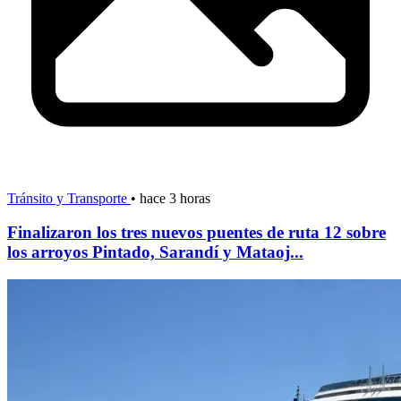
Tránsito y Transporte
•
hace 3 horas
Finalizaron los tres nuevos puentes de ruta 12 sobre
los arroyos Pintado, Sarandí y Mataoj...