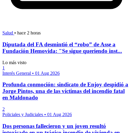
Salud
•
hace 2 horas
Diputada del FA desmintió el “robo” de Asse a
Fundación Hemovida: "Se sigue queriendo inst...
Lo más visto
1
Interés General
•
01 Aug 2026
Profunda conmoción: sindicato de Enjoy despidió a
Jorge Pintos, una de las víctimas del incendio fatal
en Maldonado
2
Policiales y Judiciales
•
01 Aug 2026
Dos personas fallecieron y un joven resultó
intoxicado en un trágico incendio de vivienda en