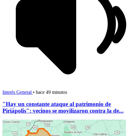
Interés General
•
hace 49 minutos
"Hay un constante ataque al patrimonio de
Piriápolis": vecinos se movilizaron contra la de...