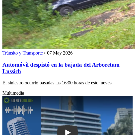
Tránsito y Transporte
•
07 May 2026
Automóvil despistó en la bajada del Arboretum
Lussich
El siniestro ocurrió pasadas las 16:00 horas de este jueves.
Multimedia
Play: Robaron caja fuerte de un impor