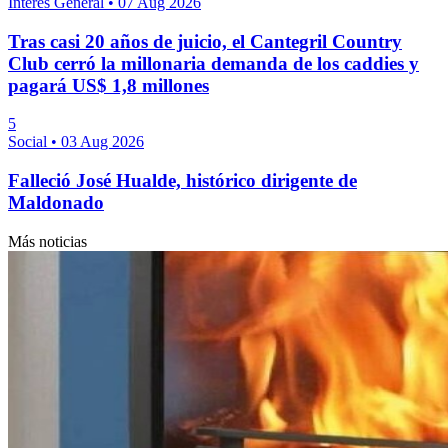
Interés General
•
07 Aug 2026
Tras casi 20 años de juicio, el Cantegril Country
Club cerró la millonaria demanda de los caddies y
pagará US$ 1,8 millones
5
Social
•
03 Aug 2026
Falleció José Hualde, histórico dirigente de
Maldonado
Más noticias