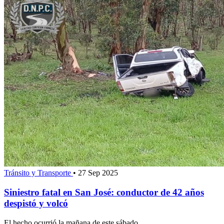
Tránsito y Transporte
•
27 Sep 2025
Siniestro fatal en San José: conductor de 42 años
despistó y volcó
El hecho ocurrió la mañana de este sábado.