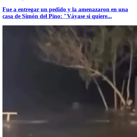
Fue a entregar un pedido y la amenazaron en una
casa de Simón del Pino: "Váyase si quiere...