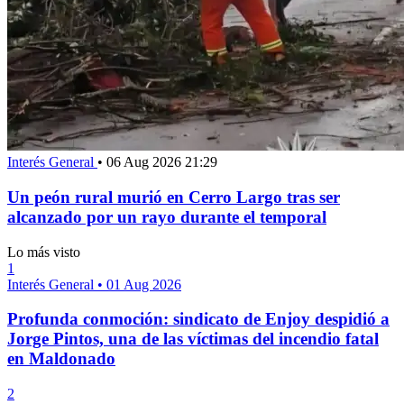
Interés General
•
06 Aug 2026 21:29
Un peón rural murió en Cerro Largo tras ser
alcanzado por un rayo durante el temporal
Lo más visto
1
Interés General
•
01 Aug 2026
Profunda conmoción: sindicato de Enjoy despidió a
Jorge Pintos, una de las víctimas del incendio fatal
en Maldonado
2