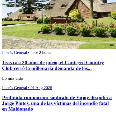
Interés General
•
hace 2 horas
Tras casi 20 años de juicio, el Cantegril Country
Club cerró la millonaria demanda de los...
Lo más visto
1
Interés General
•
01 Aug 2026
Profunda conmoción: sindicato de Enjoy despidió a
Jorge Pintos, una de las víctimas del incendio fatal
en Maldonado