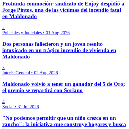
Profunda conmoción: sindicato de Enjoy despidió a
Jorge Pintos, una de las víctimas del incendio fatal
en Maldonado
2
Policiales y Judiciales
•
01 Aug 2026
Dos personas fallecieron y un joven resultó
intoxicado en un trágico incendio de vivienda en
Maldonado
3
Interés General
•
02 Aug 2026
Maldonado volvió a tener un ganador del 5 de Oro;
el premio se repartirá con Soriano
4
Social
•
31 Jul 2026
"No podemos permitir que un niño crezca en un
rancho": la iniciativa que construye hogares y busca