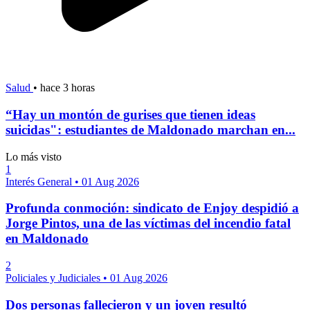
Salud
•
hace 3 horas
“Hay un montón de gurises que tienen ideas
suicidas": estudiantes de Maldonado marchan en...
Lo más visto
1
Interés General
•
01 Aug 2026
Profunda conmoción: sindicato de Enjoy despidió a
Jorge Pintos, una de las víctimas del incendio fatal
en Maldonado
2
Policiales y Judiciales
•
01 Aug 2026
Dos personas fallecieron y un joven resultó