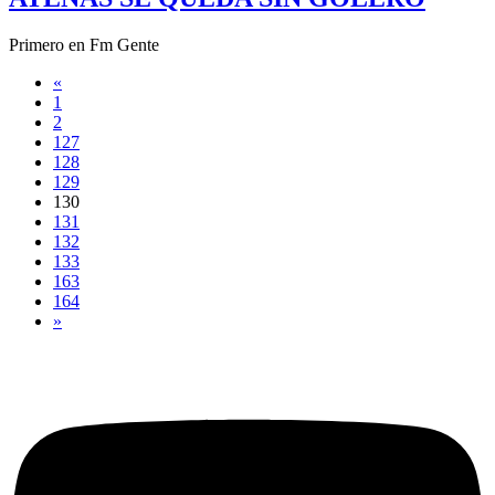
Primero en Fm Gente
«
1
2
127
128
129
130
131
132
133
163
164
»