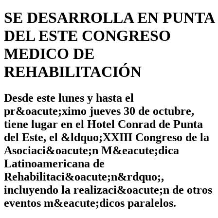
SE DESARROLLA EN PUNTA
DEL ESTE CONGRESO
MEDICO DE
REHABILITACIÓN
Desde este lunes y hasta el
pr&oacute;ximo jueves 30 de octubre,
tiene lugar en el Hotel Conrad de Punta
del Este, el &ldquo;XXIII Congreso de la
Asociaci&oacute;n M&eacute;dica
Latinoamericana de
Rehabilitaci&oacute;n&rdquo;,
incluyendo la realizaci&oacute;n de otros
eventos m&eacute;dicos paralelos.