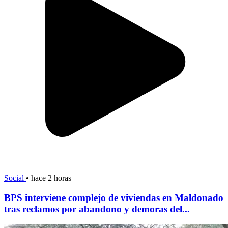
Social
•
hace 2 horas
BPS interviene complejo de viviendas en Maldonado
tras reclamos por abandono y demoras del...