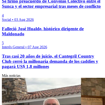
Se firmó preacuerdo de Convenio Colectivo entre el
Sunca y el sector empresarial tras meses de conflicto
4
Social
•
03 Aug 2026
Falleció José Hualde, histórico dirigente de
Maldonado
5
Interés General
•
07 Aug 2026
Tras casi 20 años de juicio, el Cantegril Country
Club cerró la millonaria demanda de los caddies y
pagará US$ 1,8 millones
Más noticias