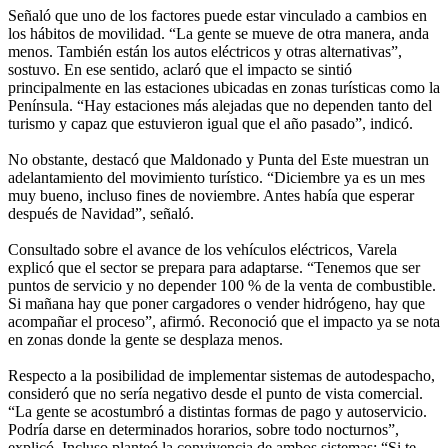
Señaló que uno de los factores puede estar vinculado a cambios en
los hábitos de movilidad. “La gente se mueve de otra manera, anda
menos. También están los autos eléctricos y otras alternativas”,
sostuvo. En ese sentido, aclaró que el impacto se sintió
principalmente en las estaciones ubicadas en zonas turísticas como la
Península. “Hay estaciones más alejadas que no dependen tanto del
turismo y capaz que estuvieron igual que el año pasado”, indicó.
No obstante, destacó que Maldonado y Punta del Este muestran un
adelantamiento del movimiento turístico. “Diciembre ya es un mes
muy bueno, incluso fines de noviembre. Antes había que esperar
después de Navidad”, señaló.
Consultado sobre el avance de los vehículos eléctricos, Varela
explicó que el sector se prepara para adaptarse. “Tenemos que ser
puntos de servicio y no depender 100 % de la venta de combustible.
Si mañana hay que poner cargadores o vender hidrógeno, hay que
acompañar el proceso”, afirmó. Reconoció que el impacto ya se nota
en zonas donde la gente se desplaza menos.
Respecto a la posibilidad de implementar sistemas de autodespacho,
consideró que no sería negativo desde el punto de vista comercial.
“La gente se acostumbró a distintas formas de pago y autoservicio.
Podría darse en determinados horarios, sobre todo nocturnos”,
explicó. Incluso planteó la convivencia de ambos sistemas: “Si te