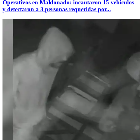
Operativos en Maldonado: incautaron 15 vehículos
y detectaron a 3 personas requeridas por...