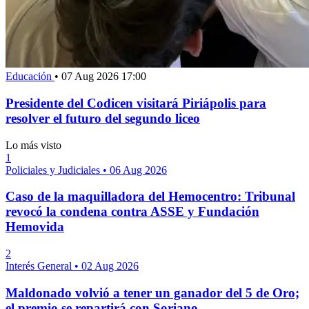
Educación
•
07 Aug 2026 17:00
Presidente del Codicen visitará Piriápolis para
resolver el futuro del segundo liceo
Lo más visto
1
Policiales y Judiciales
•
06 Aug 2026
Caso de la maquilladora del Hemocentro: Tribunal
revocó la condena contra ASSE y Fundación
Hemovida
2
Interés General
•
02 Aug 2026
Maldonado volvió a tener un ganador del 5 de Oro;
el premio se repartirá con Soriano