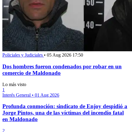
Policiales y Judiciales
•
05 Aug 2026 17:50
Dos hombres fueron condenados por robar en un
comercio de Maldonado
Lo más visto
1
Interés General
•
01 Aug 2026
Profunda conmoción: sindicato de Enjoy despidió a
Jorge Pintos, una de las víctimas del incendio fatal
en Maldonado
2