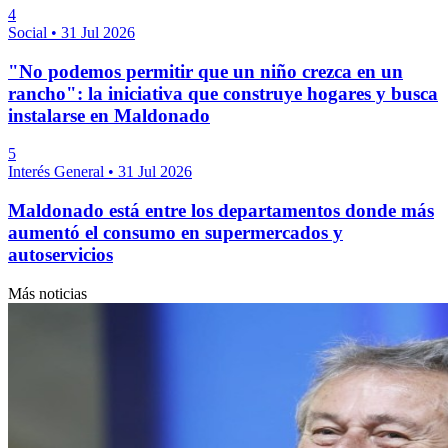
4
Social
•
31 Jul 2026
"No podemos permitir que un niño crezca en un
rancho": la iniciativa que construye hogares y busca
instalarse en Maldonado
5
Interés General
•
31 Jul 2026
Maldonado está entre los departamentos donde más
aumentó el consumo en supermercados y
autoservicios
Más noticias