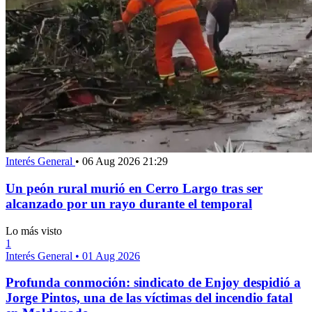
Interés General
•
06 Aug 2026 21:29
Un peón rural murió en Cerro Largo tras ser
alcanzado por un rayo durante el temporal
Lo más visto
1
Interés General
•
01 Aug 2026
Profunda conmoción: sindicato de Enjoy despidió a
Jorge Pintos, una de las víctimas del incendio fatal